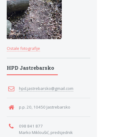
Ostale fotografije
HPD Jastrebarsko
hpd.jastrebarsko@gmail.com
p.p. 20, 10450 Jastrebarsko
098 841 877
Marko Mikloušić, predsjednik