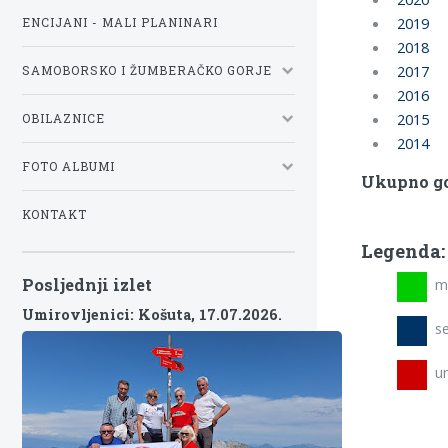
2019
ENCIJANI - MALI PLANINARI
2018
2017
SAMOBORSKO I ŽUMBERAČKO GORJE
2016
2015
OBILAZNICE
2014
FOTO ALBUMI
Ukupno go
KONTAKT
Legenda:
Posljednji izlet
mla
Umirovljenici: Košuta,
17.07.2026.
se
umi