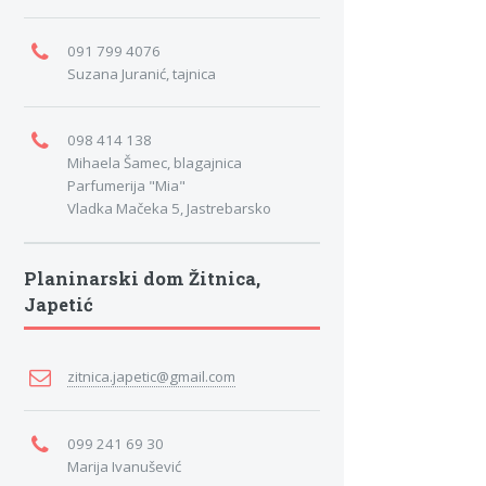
091 799 4076
Suzana Juranić, tajnica
098 414 138
Mihaela Šamec, blagajnica
Parfumerija "Mia"
Vladka Mačeka 5, Jastrebarsko
Planinarski dom Žitnica,
Japetić
zitnica.japetic@gmail.com
099 241 69 30
Marija Ivanušević