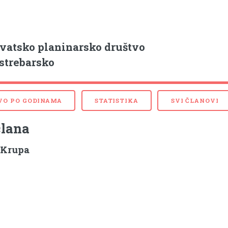
vatsko planinarsko društvo
strebarsko
VO PO GODINAMA
STATISTIKA
SVI ČLANOVI
člana
 Krupa