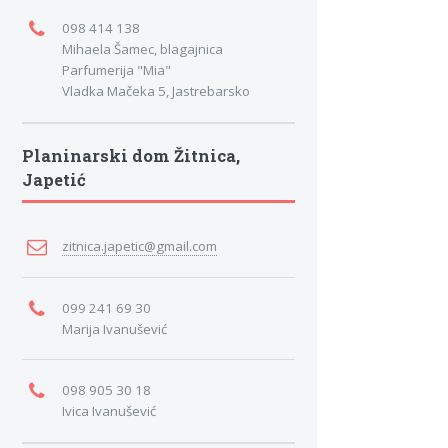
098 414 138
Mihaela Šamec, blagajnica
Parfumerija "Mia"
Vladka Mačeka 5, Jastrebarsko
Planinarski dom Žitnica,
Japetić
zitnica.japetic@gmail.com
099 241 69 30
Marija Ivanušević
098 905 30 18
Ivica Ivanušević