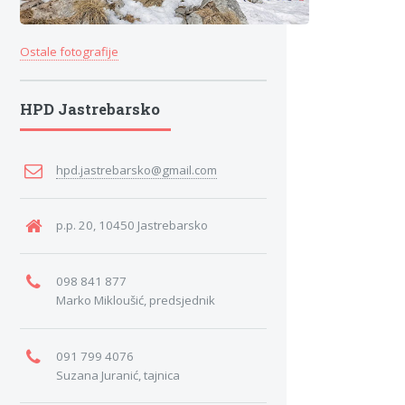
Ostale fotografije
HPD Jastrebarsko
hpd.jastrebarsko@gmail.com
p.p. 20, 10450 Jastrebarsko
098 841 877
Marko Mikloušić, predsjednik
091 799 4076
Suzana Juranić, tajnica