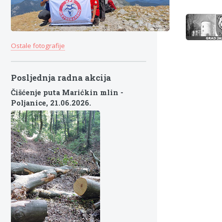
Ostale fotografije
Posljednja radna akcija
Čišćenje puta Marićkin mlin -
Poljanice,
21.06.2026.