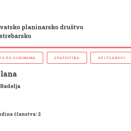
vatsko planinarsko društvo
strebarsko
VO PO GODINAMA
STATISTIKA
SVI ČLANOVI
člana
 Radelja
dina članstva: 2