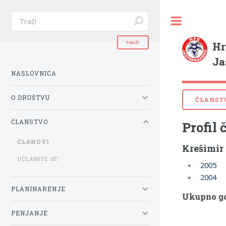
Hr
Ja
NASLOVNICA
O DRUŠTVU
ČLANST
ČLANSTVO
Profil 
ČLANOVI
Krešimir
UČLANITE SE!
2005
2004
PLANINARENJE
Ukupno go
PENJANJE