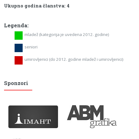
Ukupno godina članstva: 4
Legenda:
mladež (kategorija je uvedena 2012. godine)
seniori
umirovljenici (do 2012. godine mladež i umirovljenici)
Sponzori