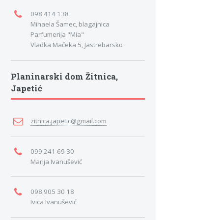
098 414 138
Mihaela Šamec, blagajnica
Parfumerija "Mia"
Vladka Mačeka 5, Jastrebarsko
Planinarski dom Žitnica,
Japetić
zitnica.japetic@gmail.com
099 241 69 30
Marija Ivanušević
098 905 30 18
Ivica Ivanušević