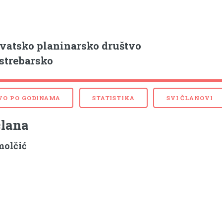
vatsko planinarsko društvo
strebarsko
VO PO GODINAMA
STATISTIKA
SVI ČLANOVI
člana
molčić