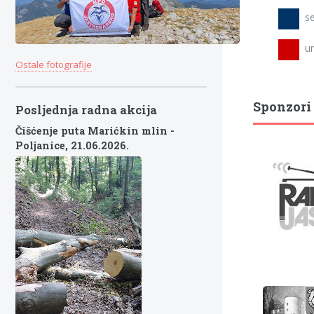
se
umi
Ostale fotografije
Sponzori
Posljednja radna akcija
Čišćenje puta Marićkin mlin -
Poljanice,
21.06.2026.