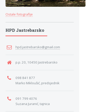
Ostale fotografije
HPD Jastrebarsko
hpd.jastrebarsko@gmail.com
p.p. 20, 10450 Jastrebarsko
098 841 877
Marko Mikloušić, predsjednik
091 799 4076
Suzana Juranić, tajnica