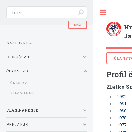
Hr
Ja
NASLOVNICA
O DRUŠTVU
ČLANST
ČLANSTVO
Profil 
ČLANOVI
Zlatko S
UČLANITE SE!
1982
1981
1980
PLANINARENJE
1978
1977
PENJANJE
1976