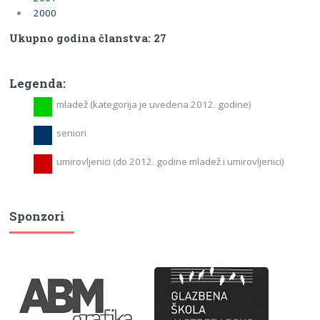
2000
Ukupno godina članstva: 27
Legenda:
mladež (kategorija je uvedena 2012. godine)
seniori
umirovljenici (do 2012. godine mladež i umirovljenici)
Sponzori