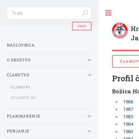
Hr
Ja
NASLOVNICA
O DRUŠTVU
ČLANST
ČLANSTVO
Profil 
ČLANOVI
Božica H
UČLANITE SE!
1988
1987
1985
PLANINARENJE
1984
1983
PENJANJE
1982