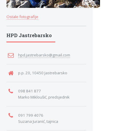
Ostale fotografije
HPD Jastrebarsko
hpd.jastrebarsko@gmail.com
p.p. 20, 10450 Jastrebarsko
098 841 877
Marko Mikloušić, predsjednik
091 799 4076
Suzana Juranić, tajnica