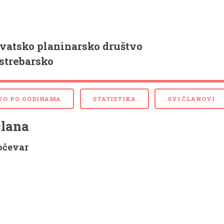
vatsko planinarsko društvo
strebarsko
VO PO GODINAMA
STATISTIKA
SVI ČLANOVI
člana
očevar