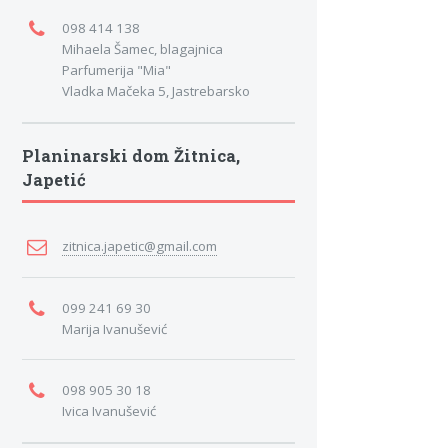
098 414 138
Mihaela Šamec, blagajnica
Parfumerija "Mia"
Vladka Mačeka 5, Jastrebarsko
Planinarski dom Žitnica,
Japetić
zitnica.japetic@gmail.com
099 241 69 30
Marija Ivanušević
098 905 30 18
Ivica Ivanušević