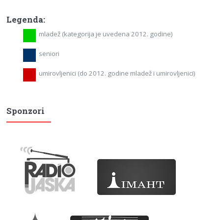
Legenda:
mladež (kategorija je uvedena 2012. godine)
seniori
umirovljenici (do 2012. godine mladež i umirovljenici)
Sponzori