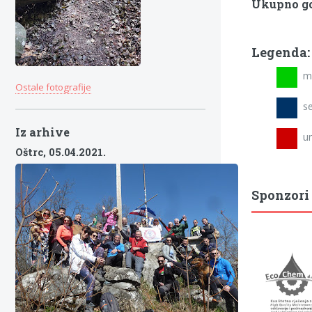
Ukupno go
Legenda:
mla
Ostale fotografije
se
Iz arhive
umi
Oštrc,
05.04.2021.
Sponzori