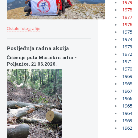
1979
1978
1977
1976
Ostale fotografije
1975
1974
1973
Posljednja radna akcija
1972
Čišćenje puta Marićkin mlin -
1971
Poljanice,
21.06.2026.
1970
1969
1968
1967
1966
1965
1964
1963
1962