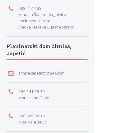
098 414 138
Mihaela Šamec, blagajnica
Parfumerija "Mia"
Vladka Mačeka 5, Jastrebarsko
Planinarski dom Žitnica,
Japetić
zitnica.japetic@gmail.com
099 241 69 30
Marija Ivanušević
098 905 30 18
Ivica Ivanušević