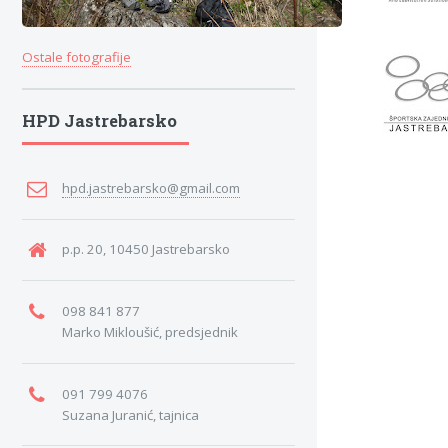
Ostale fotografije
HPD Jastrebarsko
hpd.jastrebarsko@gmail.com
p.p. 20, 10450 Jastrebarsko
098 841 877
Marko Mikloušić, predsjednik
091 799 4076
Suzana Juranić, tajnica