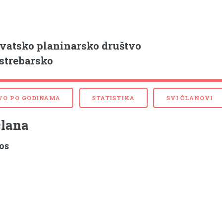
vatsko planinarsko društvo
strebarsko
VO PO GODINAMA
STATISTIKA
SVI ČLANOVI
člana
os