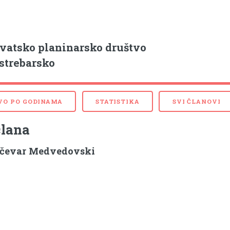
vatsko planinarsko društvo
strebarsko
VO PO GODINAMA
STATISTIKA
SVI ČLANOVI
člana
čevar Medvedovski