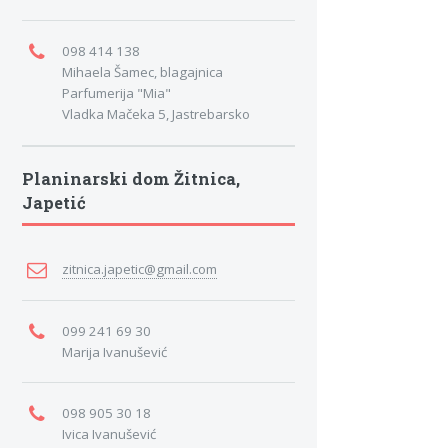
098 414 138
Mihaela Šamec, blagajnica
Parfumerija "Mia"
Vladka Mačeka 5, Jastrebarsko
Planinarski dom Žitnica,
Japetić
zitnica.japetic@gmail.com
099 241 69 30
Marija Ivanušević
098 905 30 18
Ivica Ivanušević