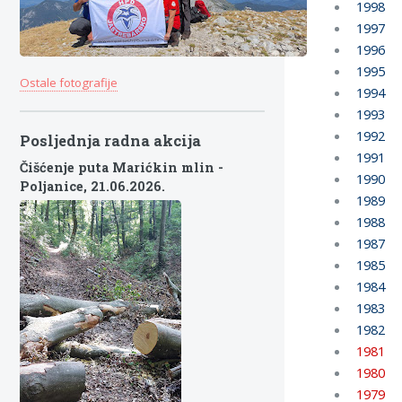
1998
1997
1996
1995
Ostale fotografije
1994
1993
1992
Posljednja radna akcija
1991
Čišćenje puta Marićkin mlin -
1990
Poljanice,
21.06.2026.
1989
1988
1987
1985
1984
1983
1982
1981
1980
1979