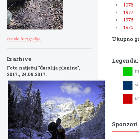
1978
1977
1976
1975
Ukupno go
Ostale fotografije
Iz arhive
Legenda:
Foto natječaj "Čarolija planine",
mla
2017.,
24.09.2017.
se
umi
Sponzori