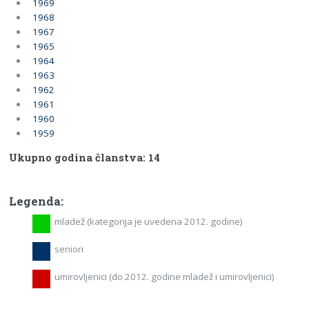
1969
1968
1967
1965
1964
1963
1962
1961
1960
1959
Ukupno godina članstva: 14
Legenda:
mladež (kategorija je uvedena 2012. godine)
seniori
umirovljenici (do 2012. godine mladež i umirovljenici)