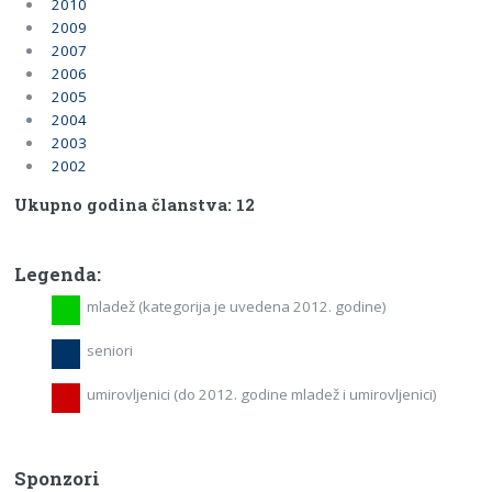
2010
2009
2007
2006
2005
2004
2003
2002
Ukupno godina članstva: 12
Legenda:
mladež (kategorija je uvedena 2012. godine)
seniori
umirovljenici (do 2012. godine mladež i umirovljenici)
Sponzori