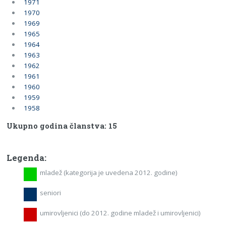
1971
1970
1969
1965
1964
1963
1962
1961
1960
1959
1958
Ukupno godina članstva: 15
Legenda:
mladež (kategorija je uvedena 2012. godine)
seniori
umirovljenici (do 2012. godine mladež i umirovljenici)