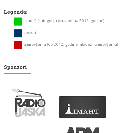
Legenda:
mladež (kategorija je uvedena 2012. godine)
seniori
umirovljenici (do 2012. godine mladež i umirovljenici)
Sponzori