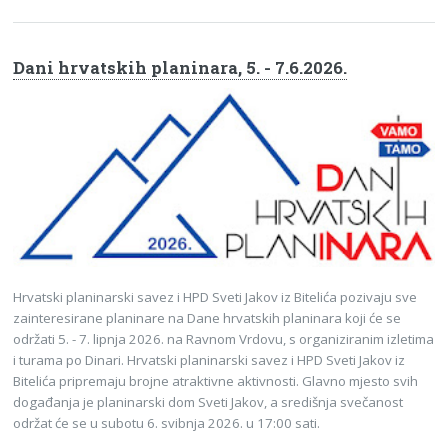
Dani hrvatskih planinara, 5. - 7.6.2026.
Hrvatski planinarski savez i HPD Sveti Jakov iz Bitelića pozivaju sve
zainteresirane planinare na Dane hrvatskih planinara koji će se
održati 5. - 7. lipnja 2026. na Ravnom Vrdovu, s organiziranim izletima
i turama po Dinari. Hrvatski planinarski savez i HPD Sveti Jakov iz
Bitelića pripremaju brojne atraktivne aktivnosti. Glavno mjesto svih
događanja je planinarski dom Sveti Jakov, a središnja svečanost
održat će se u subotu 6. svibnja 2026. u 17:00 sati.