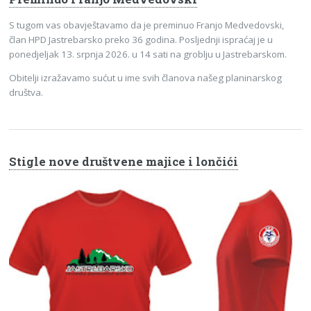
S tugom vas obavještavamo da je preminuo Franjo Medvedovski,
član HPD Jastrebarsko preko 36 godina. Posljednji ispraćaj je u
ponedjeljak 13. srpnja 2026. u 14 sati na groblju u Jastrebarskom.
Obitelji izražavamo sućut u ime svih članova našeg planinarskog
društva.
Stigle nove društvene majice i lončići