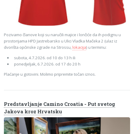
Pozivamo članove koji su naručili majice i lončiće da ih podignu u
prostorijama HPD Jastrebarsko u Ulici Vladka Mačeka 2 (ulaz iz
dvorišta općinske zgrade na Strossu,
lokacija
) u terminu:
subota, 4.7.2026. od 10 do 13 h ili
ponedjeljak, 6.7.2026. od 17 do 20 h
Plaćanje u gotovini. Molimo pripremite točan iznos.
Predstavljanje Camino Croatia - Put svetog
Jakova kroz Hrvatsku