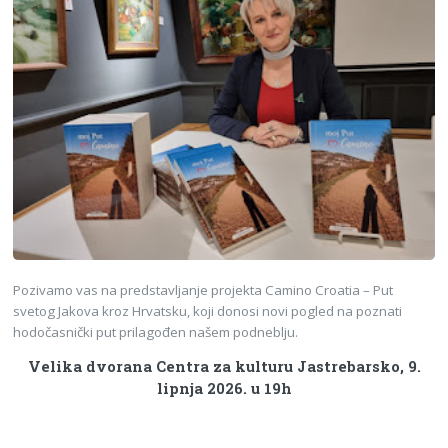
Pozivamo vas na predstavljanje projekta Camino Croatia – Put
svetog Jakova kroz Hrvatsku, koji donosi novi pogled na poznati
hodočasnički put prilagođen našem podneblju.
Velika dvorana Centra za kulturu Jastrebarsko, 9.
lipnja 2026. u 19h