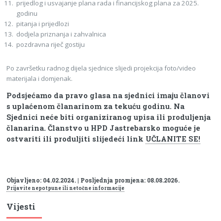
prijedlog i usvajanje plana rada i financijskog plana za 2025.
godinu
pitanja i prijedlozi
dodjela priznanja i zahvalnica
pozdravna riječ gostiju
Po završetku radnog dijela sjednice slijedi projekcija foto/video
materijala i domjenak.
Podsjećamo da pravo glasa na sjednici imaju članovi
s uplaćenom članarinom za tekuću godinu. Na
Sjednici neće biti organiziranog upisa ili produljenja
članarina. Članstvo u HPD Jastrebarsko moguće je
ostvariti ili produljiti slijedeći link
UČLANITE SE!
Objavljeno: 04.02.2024. | Posljednja promjena: 08.08.2026.
Prijavite nepotpune ili netočne informacije
Vijesti