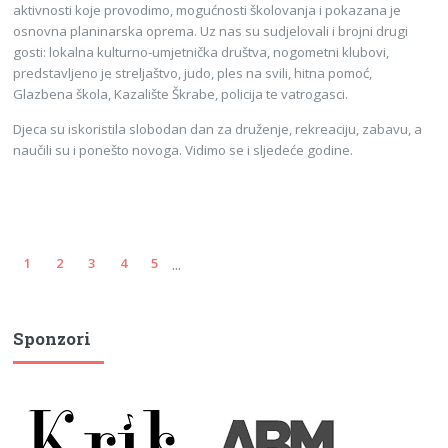
aktivnosti koje provodimo, mogućnosti školovanja i pokazana je
osnovna planinarska oprema. Uz nas su sudjelovali i brojni drugi
gosti: lokalna kulturno-umjetnička društva, nogometni klubovi,
predstavljeno je streljaštvo, judo, ples na svili, hitna pomoć,
Glazbena škola, Kazalište Škrabe, policija te vatrogasci.
Djeca su iskoristila slobodan dan za druženje, rekreaciju, zabavu, a
naučili su i ponešto novoga. Vidimo se i sljedeće godine.
...
1
2
3
4
5
Sponzori