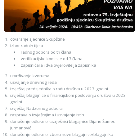
otvaranje sjednice Skupštine
izbor radnih tijela
radnog odbora od tri člana
verifikacijske komisije od 3 člana
zapisničara i dva ovjerovitelja zapisnika
utvrđivanje kvoruma
usvajanje dnevnog reda
izvještaj predsjednika o radu društva u 2023. godini
izvještaj blagajnice o financijskom poslovanju društva u 2023.
godini
izvještaj Nadzornog odbora
rasprava o izvještajima i usvajanje istih
donošenje odluke o razrješnici blagajnice Dijane Šamec
Jurmanović
donošenje odluke o izboru nove blagajnice/blagajnika